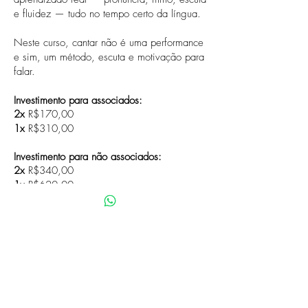
e fluidez — tudo no tempo certo da língua.
Neste curso, cantar não é uma performance
e sim, um método, escuta e motivação para
falar.
Investimento para associados:
2x
R$170,00
1x
R$310,00
Investimento para não associados:
2x
R$340,00
1x
R$620,00
Seja você também um associado!
Clique
aqui
ou fale conosco!
Inscreva-se já
Política de Privacidade