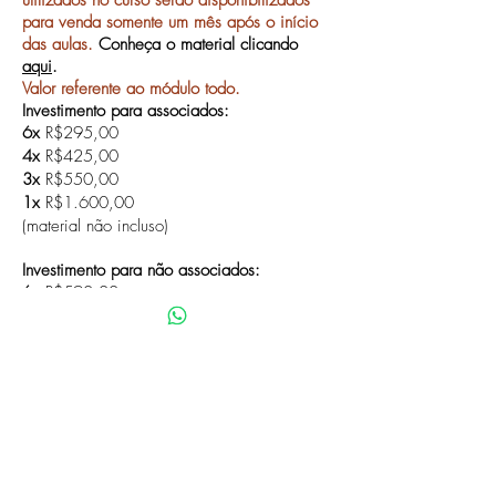
utilizados no curso serão disponibilizados
para venda somente um mês após o início
das aulas.
Conheça o material clicando
aqui
.
Valor referente ao módulo todo.
Investimento para associados:
6x
R$295,00
4x
R$425,00
3x
R$550,00
1x
R$1.600,00
(material não incluso)
Investimento para não associados:
6x
R$590,00
4x
R$850,00
3x
R$1.100,00
1x
R$3.200,00
(material não incluso)
Seja você também um associado!
Clique
aqui
ou fale conosco!