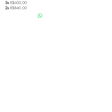
3x
R$600,00
2x
R$840,00
1x
R$1.560,00
(material não incluso)
Seja você também um associado!
Clique
aqui
ou fale conosco!
Inscreva-se já
Política de Privacidade
IBRAVISSIMI CNPJ:
01.991.821
/0001-08
©2021 - Criado Slaibeer Designer