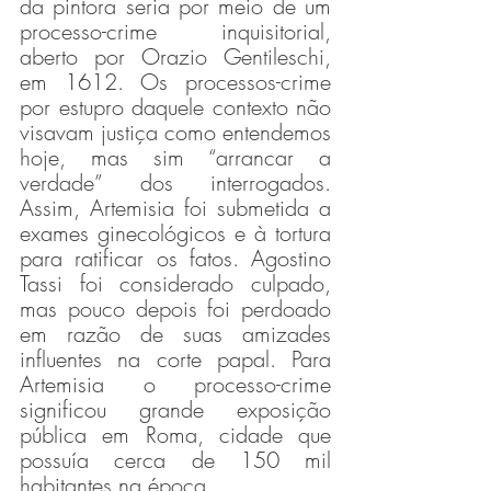
da pintora seria por meio de um 
processo-crime inquisitorial, 
aberto por Orazio Gentileschi, 
em 1612. Os processos-crime 
por estupro daquele contexto não 
visavam justiça como entendemos 
hoje, mas sim “arrancar a 
verdade” dos interrogados. 
Assim, Artemisia foi submetida a 
exames ginecológicos e à tortura 
para ratificar os fatos. Agostino 
Tassi foi considerado culpado, 
mas pouco depois foi perdoado 
em razão de suas amizades 
influentes na corte papal. Para 
Artemisia o processo-crime 
significou grande exposição 
pública em Roma, cidade que 
possuía cerca de 150 mil 
habitantes na época. 