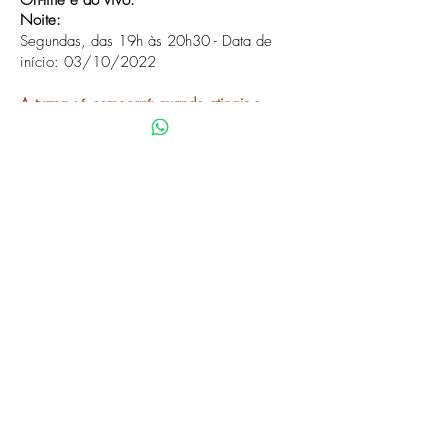
On-line e ao vivo.
Noite:
Segundas, das 19h às 20h30 - Data de
início: 03/10/2022
A turma só começará quando atingir o
mínimo de 7 alunos.
Valor referente ao módulo todo.
Investimento para associados:
2x
R$160,00
1x
R$290,00
(material incluso)
Seja você também um associado!
Clique
aqui
ou fale conosco!
Inscreva-se já
Política de Privacidade
IBRAVISSIMI CNPJ:
01.991.821
/0001-08